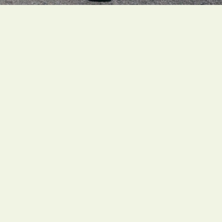
People of faith around the globe are organizing ambitious
and faith-rooted climate actions to create a livable future
for all people.
Social Links
Our Board
History
About Us
Our Staff
Office
1216 Broadway, Fl. 2, Rm. 1005 NYC, NY 10001